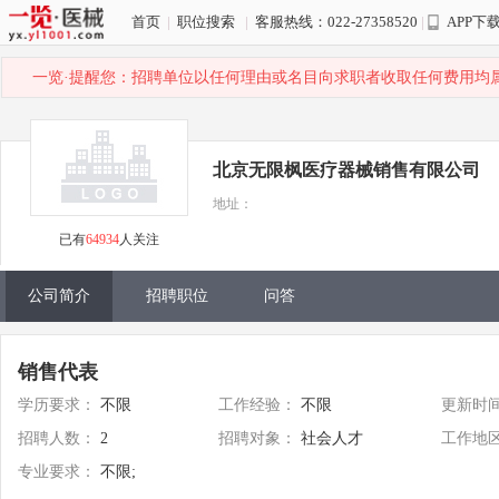
首页
|
职位搜索
|
客服热线：022-27358520
|
APP下
一览·提醒您：招聘单位以任何理由或名目向求职者收取任何费用均
北京无限枫医疗器械销售有限公司
地址：
已有
64934
人关注
公司简介
招聘职位
问答
销售代表
学历要求：
不限
工作经验：
不限
更新时
招聘人数：
2
招聘对象：
社会人才
工作地
专业要求：
不限;