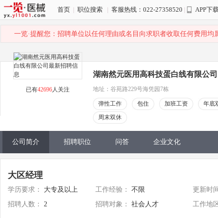
首页
|
职位搜索
|
客服热线：022-27358520
|
APP下
一览·提醒您：招聘单位以任何理由或名目向求职者收取任何费用均
湖南然元医用高科技蛋白线有限公司
地址：谷苑路229号海凭园7栋
已有
42696
人关注
弹性工作
包住
加班工资
年底
周末双休
公司简介
招聘职位
问答
企业文化
大区经理
学历要求：
大专及以上
工作经验：
不限
更新时
招聘人数：
2
招聘对象：
社会人才
工作地