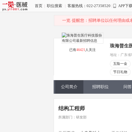
首页
|
职位搜索
|
客服热线：022-27358520
|
APP下
一览·提醒您：招聘单位以任何理由或
珠海普生
已有
46421
人关注
地址：广东省
五险一金
节日礼物
公司简介
招聘职位
问答
结构工程师
所属部门：研发部