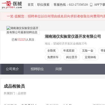
首页
|
职位搜索
|
客服热线：022-27358520
|
APP下
一览·提醒您：招聘单位以任何理由或名目向求职者收取任何费用均
湖南湘仪实验室仪器开发有限公司
已有
152225
人关注
地址：望城经济开发区金穗路35号
全勤奖
年底双薪
五险一金
带
免费班车
岗位晋升
定期体检
公司简介
招聘职位
问答
成品检验员
所属部门：品管部