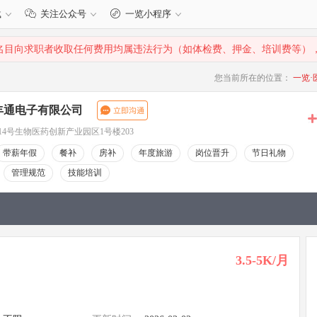
载
关注公众号
一览小程序
名目向求职者收取任何费用均属违法行为（如体检费、押金、培训费等）
您当前所在的位置：
一览·
丰通电子有限公司
4号生物医药创新产业园区1号楼203
带薪年假
餐补
房补
年度旅游
岗位晋升
节日礼物
管理规范
技能培训
3.5-5K/月