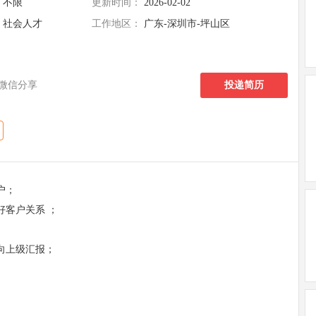
不限
更新时间：
2026-02-02
社会人才
工作地区：
广东-深圳市-坪山区
微信分享
投递简历
户；
好客户关系 ；
时向上级汇报；