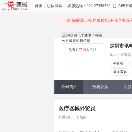
首页
|
职位搜索
|
客服热线：022-27358520
|
APP下
一览·提醒您：招聘单位以任何理由或
深圳市讯
已有
117549
人关注
地址：金辉路1
全勤奖
周末双休
公司简介
招聘职位
问答
医疗器械外贸员
所属部门：市场部