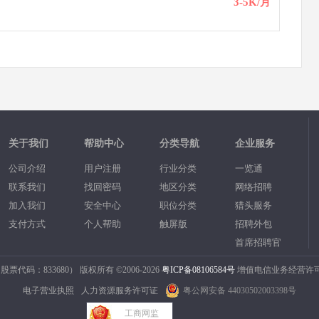
3-5K/月
关于我们
帮助中心
分类导航
企业服务
公司介绍
用户注册
行业分类
一览通
联系我们
找回密码
地区分类
网络招聘
加入我们
安全中心
职位分类
猎头服务
支付方式
个人帮助
触屏版
招聘外包
首席招聘官
码：833680） 版权所有 ©2006-2026
粤ICP备08106584号
增值电信业务经营许可
电子营业执照
人力资源服务许可证
粤公网安备 44030502003398号
工商网监