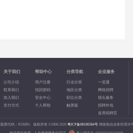
关于我们
帮助中心
分类导航
企业服务
公司介绍
用户注册
行业分类
一览通
联系我们
找回密码
地区分类
网络招聘
加入我们
安全中心
职位分类
猎头服务
支付方式
个人帮助
触屏版
招聘外包
首席招聘官
码：833680） 版权所有 ©2006-2026
粤ICP备08106584号
增值电信业务经营许可