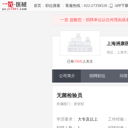
首页
|
职位搜索
|
客服热线：022-27358520
|
APP下
一览·提醒您：招聘单位以任何理由或
上海洲康
地址：上海市天
已有
35641
人关注
公司简介
招聘职位
问答
无菌检验员
所属部门：质管部
学历要求：
大专及以上
工作经验：
招聘人数：
1
招聘对象：