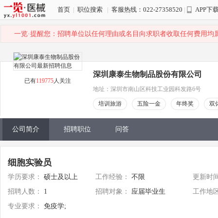
首页
|
职位搜索
|
客服热线：022-27358520
|
APP下
一览·提醒您：招聘单位以任何理由或名目向求职者收取任何费用均
深圳康泰生物制品股份有限公司
已有
119775
人关注
地址：深圳市南山区科技工业园科发路6号
培训旅游
五险一金
年终奖
双
公司简介
招聘职位
问答
细胞实验员
学历要求：
硕士及以上
工作经验：
不限
更新时
招聘人数：
1
招聘对象：
应届毕业生
工作地
专业要求：
免疫学;