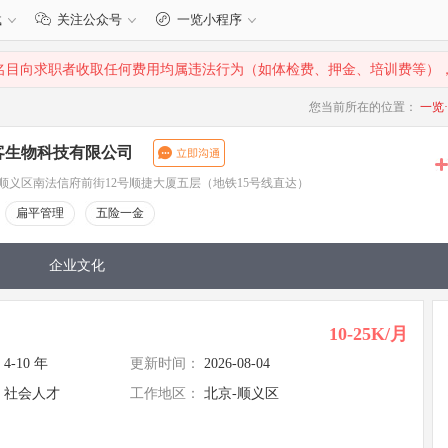
载
关注公众号
一览小程序
名目向求职者收取任何费用均属违法行为（如体检费、押金、培训费等）
您当前所在的位置：
一览
客生物科技有限公司
顺义区南法信府前街12号顺捷大厦五层（地铁15号线直达）
扁平管理
五险一金
企业文化
10-25K/月
4-10 年
更新时间：
2026-08-04
社会人才
工作地区：
北京-顺义区