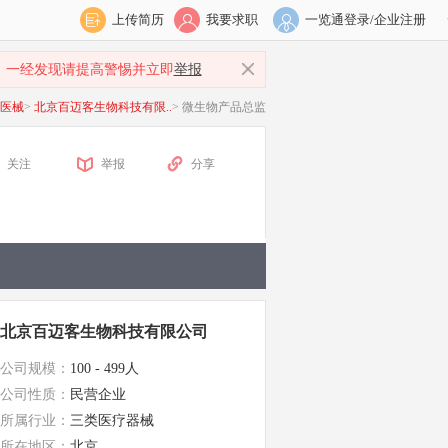
上传简历
我要求职
一览通登录/企业注册
，一经发现请提高警惕并立即
举报
·医械
>
北京百迈客生物科技有限..
>
微生物产品总监
关注
举报
分享
北京百迈客生物科技有限公司
公司规模：
100 - 499人
公司性质：
民营企业
所属行业：
三类医疗器械
所在地区：
北京