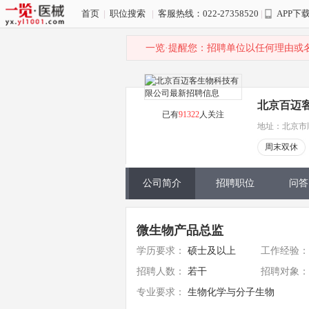
首页
|
职位搜索
|
客服热线：022-27358520
|
APP下
一览·提醒您：招聘单位以任何理由或
北京百迈
已有
91322
人关注
地址：北京市
周末双休
公司简介
招聘职位
问答
微生物产品总监
学历要求：
硕士及以上
工作经验：
招聘人数：
若干
招聘对象：
专业要求：
生物化学与分子生物