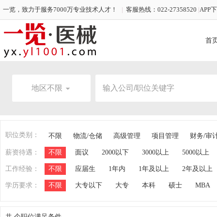
一览，致力于服务7000万专业技术人才！
|
客服热线：022-27358520
|
APP
首
地区不限
职位类别：
不限
物流/仓储
高级管理
项目管理
财务/审
薪资待遇：
不限
面议
2000以下
3000以上
5000以上
工作经验：
不限
应届生
1年内
1年及以上
2年及以上
学历要求：
不限
大专以下
大专
本科
硕士
MBA
共
个职位满足条件