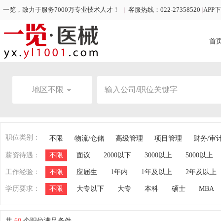
一览，致力于服务7000万专业技术人才！
|
客服热线：022-27358520
|
APP
首
地区不限
职位类别：
不限
物流/仓储
高级管理
项目管理
财务/审
薪资待遇：
不限
面议
2000以下
3000以上
5000以上
工作经验：
不限
应届生
1年内
1年及以上
2年及以上
学历要求：
不限
大专以下
大专
本科
硕士
MBA
共
60
个职位满足条件