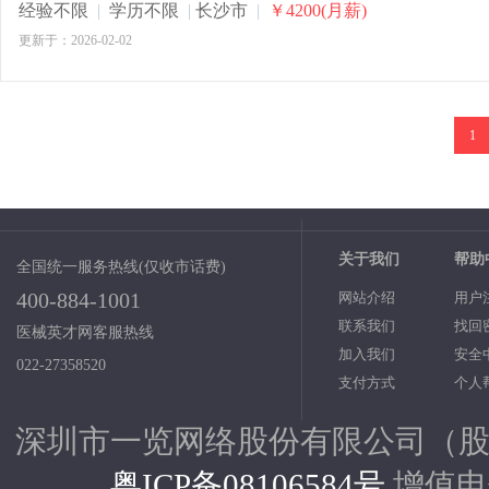
经验不限
|
学历不限
|
长沙市
|
￥4200(月薪)
更新于：2026-02-02
1
关于我们
帮助
全国统一服务热线(仅收市话费)
400-884-1001
网站介绍
用户
联系我们
找回
医械英才网客服热线
加入我们
安全
022-27358520
支付方式
个人
深圳市一览网络股份有限公司（股票代码：
粤ICP备08106584号
增值电信