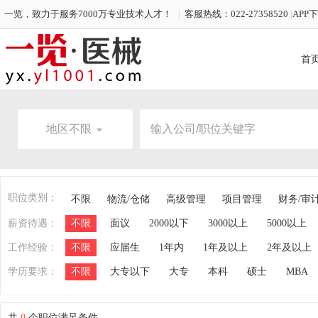
一览，致力于服务7000万专业技术人才！
|
客服热线：022-27358520
|
APP
首
地区不限
职位类别：
不限
物流/仓储
高级管理
项目管理
财务/审
薪资待遇：
不限
面议
2000以下
3000以上
5000以上
工作经验：
不限
应届生
1年内
1年及以上
2年及以上
学历要求：
不限
大专以下
大专
本科
硕士
MBA
共
0
个职位满足条件