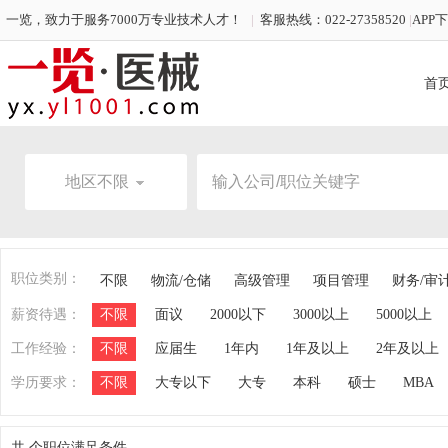
一览，致力于服务7000万专业技术人才！
|
客服热线：022-27358520
|
APP
首
地区不限
职位类别：
不限
物流/仓储
高级管理
项目管理
财务/审
薪资待遇：
不限
面议
2000以下
3000以上
5000以上
工作经验：
不限
应届生
1年内
1年及以上
2年及以上
学历要求：
不限
大专以下
大专
本科
硕士
MBA
共
个职位满足条件