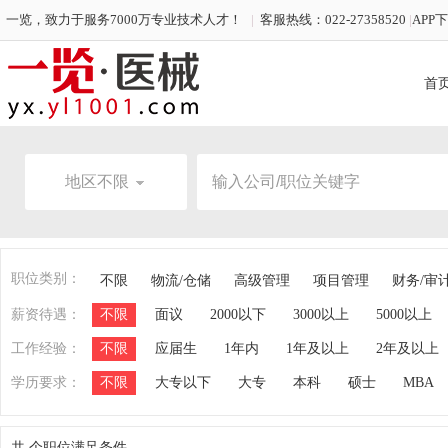
一览，致力于服务7000万专业技术人才！
|
客服热线：022-27358520
|
APP
首
地区不限
职位类别：
不限
物流/仓储
高级管理
项目管理
财务/审
薪资待遇：
不限
面议
2000以下
3000以上
5000以上
工作经验：
不限
应届生
1年内
1年及以上
2年及以上
学历要求：
不限
大专以下
大专
本科
硕士
MBA
共
个职位满足条件