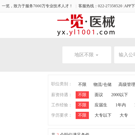
一览，致力于服务7000万专业技术人才！
|
客服热线：022-27358520
|
APP
地区不限
职位类别：
不限
物流/仓储
高级管
薪资待遇：
不限
面议
2000以下
工作经验：
不限
应届生
1年内
学历要求：
不限
大专以下
大专
共
2
个职位满足条件