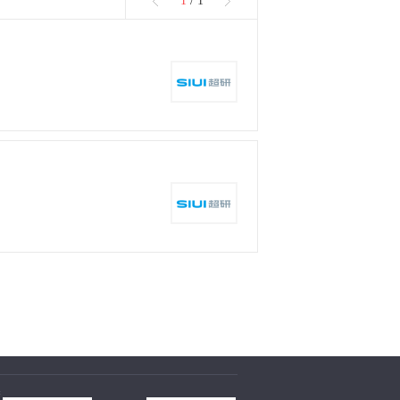
1
/ 1
深