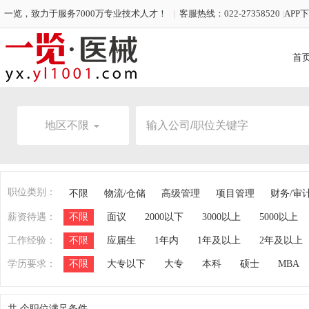
一览，致力于服务7000万专业技术人才！
|
客服热线：022-27358520
|
APP
首
地区不限
职位类别：
不限
物流/仓储
高级管理
项目管理
财务/审
薪资待遇：
不限
面议
2000以下
3000以上
5000以上
工作经验：
不限
应届生
1年内
1年及以上
2年及以上
学历要求：
不限
大专以下
大专
本科
硕士
MBA
共
个职位满足条件