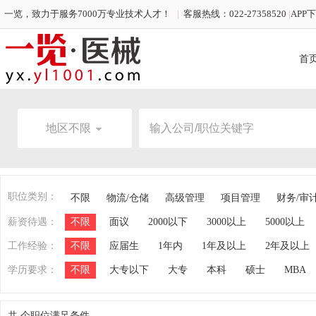
一览，致力于服务7000万专业技术人才！
|
客服热线：022-27358520
|
APP
首
地区不限
职位类别：
不限
物流/仓储
高级管理
项目管理
财务/审
薪资待遇：
不限
面议
2000以下
3000以上
5000以上
工作经验：
不限
应届生
1年内
1年及以上
2年及以上
学历要求：
不限
大专以下
大专
本科
硕士
MBA
共
个职位满足条件