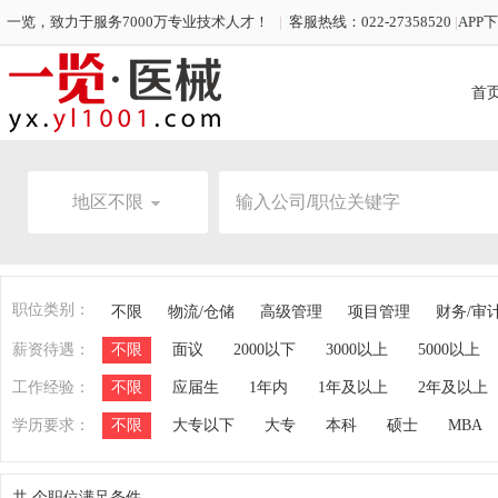
一览，致力于服务7000万专业技术人才！
|
客服热线：022-27358520
|
APP
首
地区不限
职位类别：
不限
物流/仓储
高级管理
项目管理
财务/审
薪资待遇：
不限
面议
2000以下
3000以上
5000以上
工作经验：
不限
应届生
1年内
1年及以上
2年及以上
学历要求：
不限
大专以下
大专
本科
硕士
MBA
共
个职位满足条件