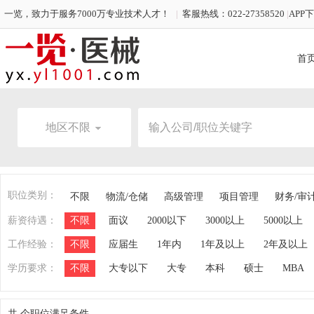
一览，致力于服务7000万专业技术人才！
|
客服热线：022-27358520
|
APP
首
地区不限
职位类别：
不限
物流/仓储
高级管理
项目管理
财务/审
薪资待遇：
不限
面议
2000以下
3000以上
5000以上
工作经验：
不限
应届生
1年内
1年及以上
2年及以上
学历要求：
不限
大专以下
大专
本科
硕士
MBA
共
个职位满足条件