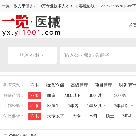
一览，致力于服务7000万专业技术人才！
|
客服热线：022-27358520
|
APP
首
地区不限
职位类别：
不限
物流/仓储
高级管理
项目管理
财务/审
薪资待遇：
不限
面议
2000以下
3000以上
5000以上
工作经验：
不限
应届生
1年内
1年及以上
2年及以上
学历要求：
不限
大专以下
大专
本科
硕士
MBA
共
个职位满足条件