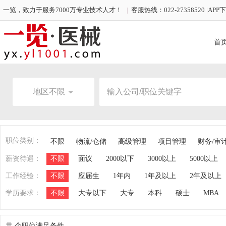
一览，致力于服务7000万专业技术人才！
|
客服热线：022-27358520
|
APP
首
地区不限
职位类别：
不限
物流/仓储
高级管理
项目管理
财务/审
薪资待遇：
不限
面议
2000以下
3000以上
5000以上
工作经验：
不限
应届生
1年内
1年及以上
2年及以上
学历要求：
不限
大专以下
大专
本科
硕士
MBA
共
个职位满足条件