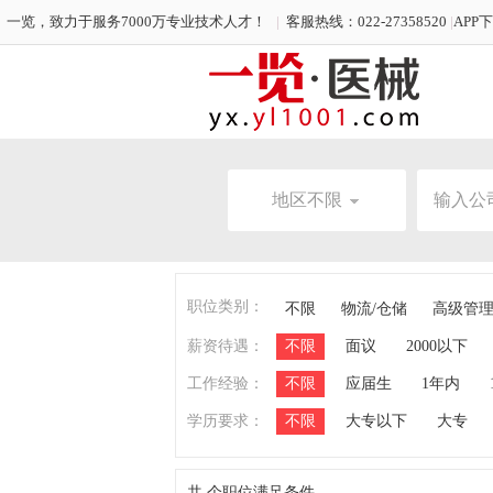
一览，致力于服务7000万专业技术人才！
|
客服热线：022-27358520
|
APP
地区不限
职位类别：
不限
物流/仓储
高级管
薪资待遇：
不限
面议
2000以下
工作经验：
不限
应届生
1年内
学历要求：
不限
大专以下
大专
共
个职位满足条件